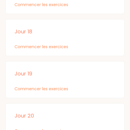
Commencer les exercices
Me contacter par WhatsApp
Jour 18
Mes cours en présentiel et / ou
individuels
Commencer les exercices
Jour 19
Inst
Fb
Commencer les exercices
Jour 20