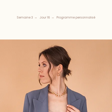
Semaine 3
Jour 16
Programme personnalisé
→
→