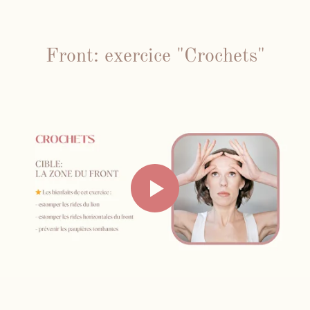
Front: exercice "Crochets"
Inst
Fb