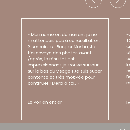
«
« Moi même en démarrant je ne
z
m'attendais pas à ce résultat en
c
3 semaines… Bonjour Masha, Je
e
t'ai envoyé des photos avant
c
/après, le résultat est
l
impressionnant je trouve surtout
c
sur le bas du visage ! Je suis super
B
contente et très motivée pour
r
continuer ! Merci à toi.. »
Le voir en entier
L