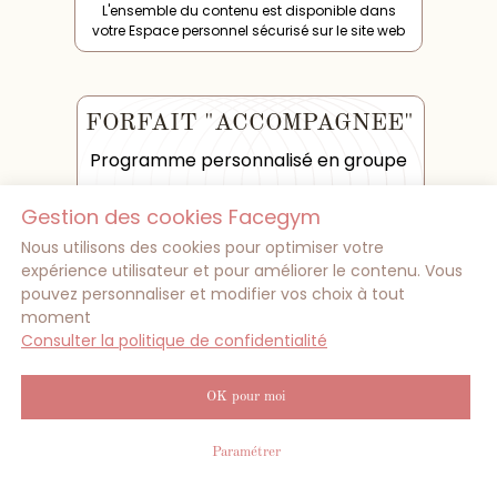
L'ensemble du contenu est disponible dans
votre Espace personnel sécurisé sur le site web
FORFAIT "ACCOMPAGNEE"
Programme personnalisé en groupe
ТАРИФ
1
Gestion des cookies Facegym
Durée programme : 3 semaines
Investissement : 15 minutes par jour
Nous utilisons des cookies pour optimiser votre
Accès illimité pendant 6 mois
expérience utilisateur et pour améliorer le contenu. Vous
pouvez personnaliser et modifier vos choix à tout
moment
Consulter la politique de confidentialité
CONTENU DU PROGRAMME
✧ Exercices niveau débutant
OK pour moi
✧ Exercices niveau avancé sur les zones
pour toutes les zones du visage et du cou
Paramétrer
1 séance de groupe en visio et 1 séance
individuelle en visio de 30 minutes pour