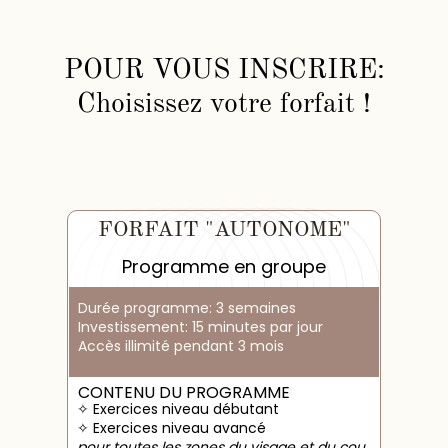
POUR VOUS INSCRIRE:
Choisissez votre forfait !
FORFAIT "AUTONOME"
Programme en groupe
ТАРИФ
Durée programme: 3 semaines
1
Investissement: 15 minutes par jour
Accès illimité pendant 3 mois
CONTENU DU PROGRAMME
✧ Exercices niveau débutant
✧ Exercices niveau avancé
pour toutes les zones du visage et du cou