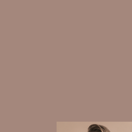
•
•
•