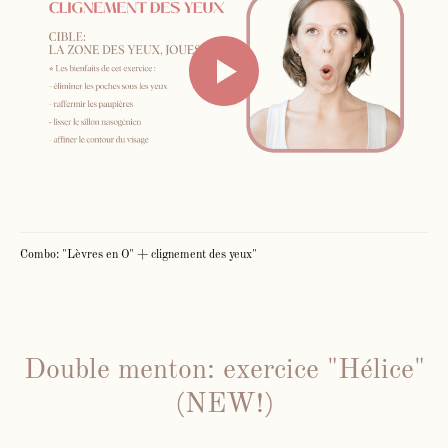
individuels
Inst
Fb
Combo: "Lèvres en O" + clignement des yeux"
Double menton: exercice "Hélice"
(NEW!)