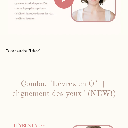
Yeux: exercice "Triade"
Face Gym
Combo: "Lèvres en O" +
clignement des yeux" (NEW!)
Me contacter par WhatsApp
Mes cours en présentiel et / ou