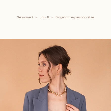
Semaine 2
Jour 8
Programme personnalisé
→
→