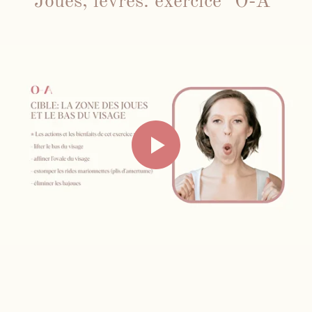
Joues, lèvres: exercice "O-A"