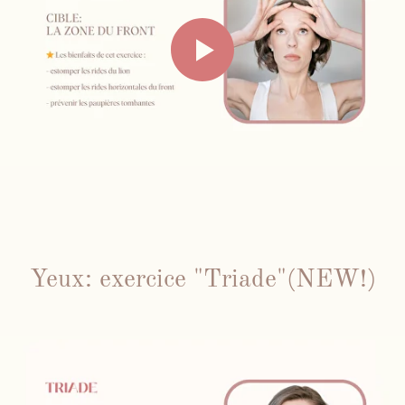
Me contacter par WhatsApp
Mes cours en présentiel et / ou
individuels
Inst
Fb
Yeux: exercice "Triade"(NEW!)