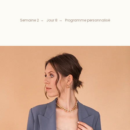
Semaine 2
Jour 8
Programme personnalisé
→
→