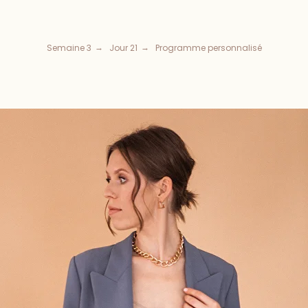
Semaine 3
Jour 21
Programme personnalisé
→
→