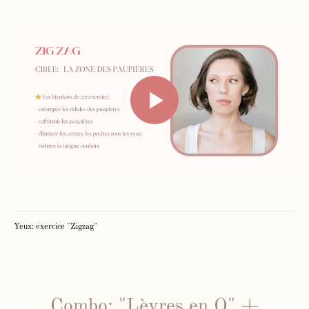
Face Gym
Me contacter par WhatsApp
Mes cours en présentiel et / ou
individuels
Yeux: exercice "Zigzag"
Inst
Fb
Combo: "Lèvres en O" +