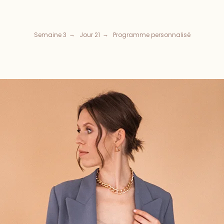
Semaine 3
Jour 21
Programme personnalisé
→
→