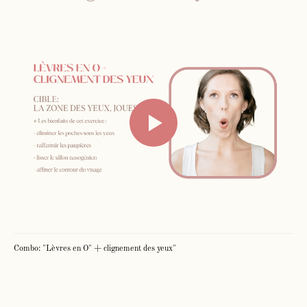
Face Gym
Me contacter par WhatsApp
Mes cours en présentiel et / ou
individuels
Inst
Fb
Combo: "Lèvres en O" + clignement des yeux"