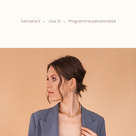
Semaine 3
Jour 21
Programme personnalisé
→
→