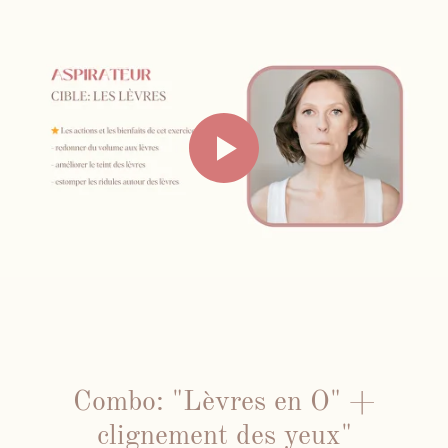
Combo: "Lèvres en O" +
clignement des yeux"