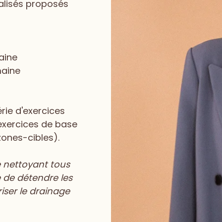
alisés proposés
aine
maine
érie d'exercices
xercices de base
zones-cibles).
e nettoyant tous
re de détendre les
iser le drainage