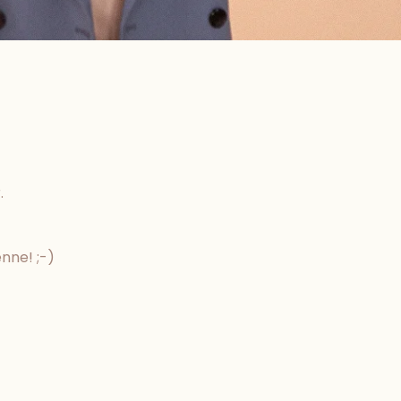
.
enne! ;-)