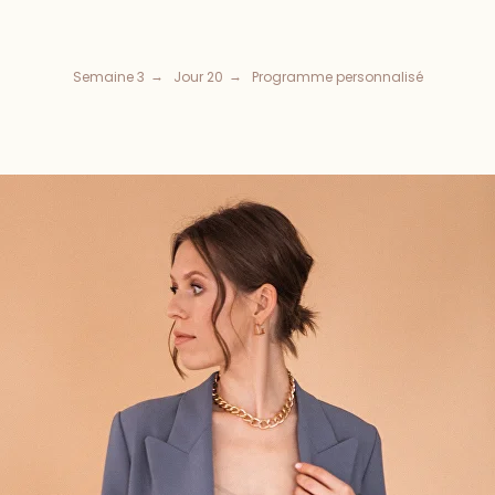
Semaine 3
Jour 20
Programme personnalisé
→
→