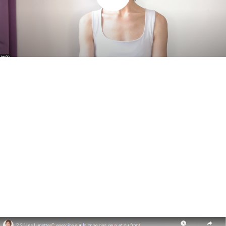
Me contacter par WhatsApp
Mes cours en présentiel et / ou
individuels
Inst
Fb