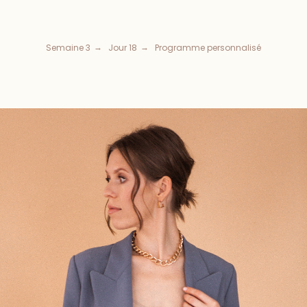
Semaine 3
Jour 18
Programme personnalisé
→
→