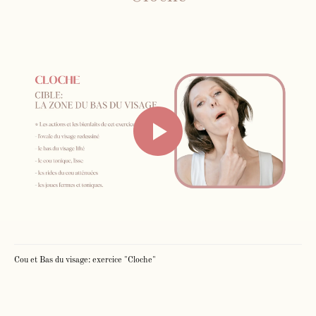
Face Gym
Me contacter par WhatsApp
Mes cours en présentiel et / ou
Cou et Bas du visage: exercice "Cloche"
individuels