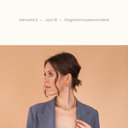
Semaine 3
Jour 18
Programme personnalisé
→
→