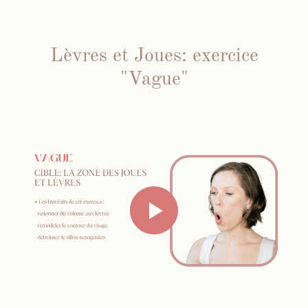
Lèvres et Joues: exercice
Face Gym
"Vague"
Me contacter par WhatsApp
Mes cours en présentiel et / ou
individuels
Inst
Fb