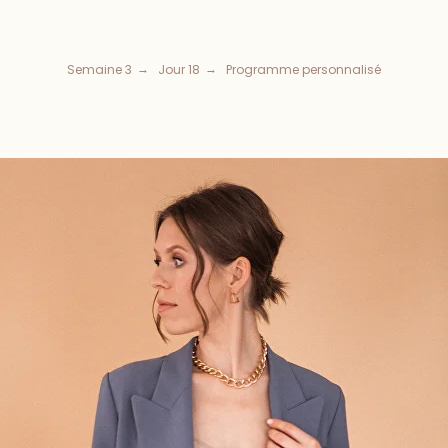
Semaine 3
Jour 18
Programme personnalisé
→
→