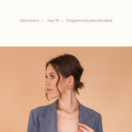
Semaine 3
Jour 18
Programme personnalisé
→
→