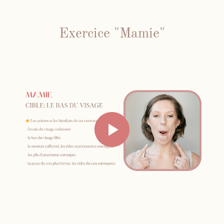
Exercice "Mamie"
Me contacter par WhatsApp
Mes cours en présentiel et / ou
individuels
Inst
Fb