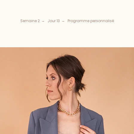
Semaine 2
Jour 13
Programme personnalisé
→
→