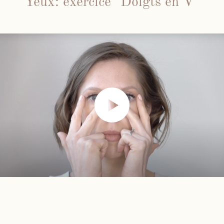
Yeux: exercice "Doigts en V"