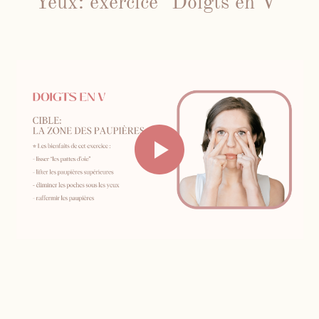
Yeux: exercice "Doigts en V"