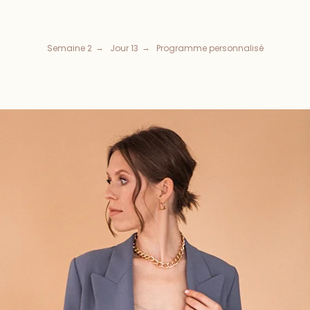
Semaine 2
Jour 13
Programme personnalisé
→
→