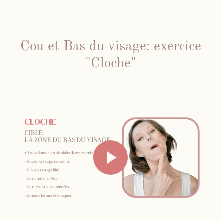
Face Gym
Cou et Bas du visage: exercice
"Cloche"
Me contacter par WhatsApp
Mes cours en présentiel et / ou
individuels
Inst
Fb