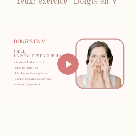
Yeux: exercice "Doigts en V"