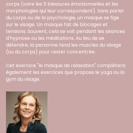
corps (voire les 5 blessures émotionnelles et les
morphologies qui leur correspondent). Sans parler
du corps ou de la psychologie, un masque se fige
sur le visage. Un masque fait de blocages et
tensions. Souvent, cela se voit pendant les séances
d'hypnose ou les méditations. Au lieu de se
détendre, la personne tend les muscles du visage
(ou du corps) pour rester concentrée.
Cet exercice "le masque de relaxation" complétera
également les exercices que propose le yoga ou la
gym du visage.