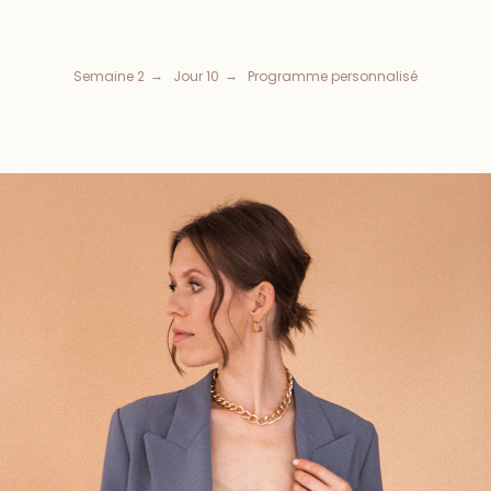
Semaine 2
Jour 10
Programme personnalisé
→
→