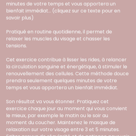
minutes de votre temps et vous apportera un
Me contacter par WhatsApp
bienfait immédiat... (cliquez sur ce texte pour en
Mes cours en présentiel et / ou
savoir plus)
individuels
Pratiqué en routine quotidienne, il permet de
relaxer les muscles du visage et chasser les
tensions.
Inst
Fb
Cet exercice contribue à lisser les rides, à relancer
la circulation sanguine et énergétique, à stimuler le
renouvellement des cellules. Cette méthode douce
prendra seulement quelques minutes de votre
temps et vous apportera un bienfait immédiat.
Son résultat va vous étonner. Pratiquez cet
exercice chaque jour au moment qui vous convient
le mieux, par exemple le matin ou le soir au
moment du coucher. Maintenez le masque de
relaxation sur votre visage entre 3 et 5 minutes.