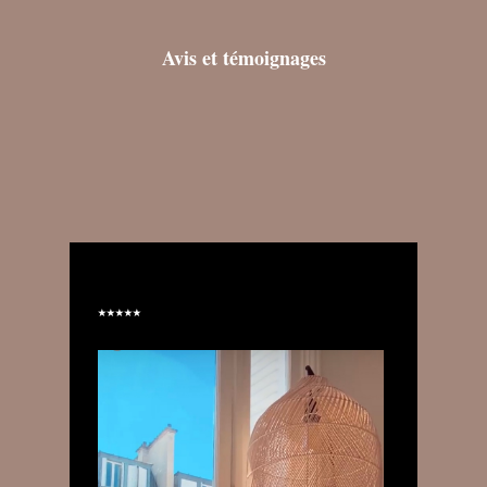
Avis et témoignages
⭑⭑⭑⭑⭑