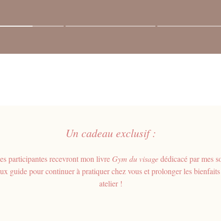
Un cadeau exclusif :
les participantes recevront mon livre
Gym du visage
dédicacé par mes so
ux guide pour continuer à pratiquer chez vous et prolonger les bienfaits
atelier !