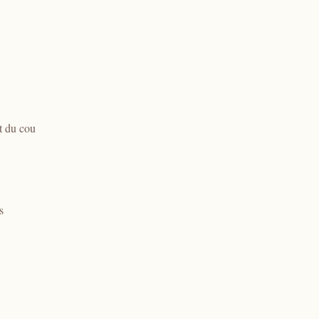
et du cou
s