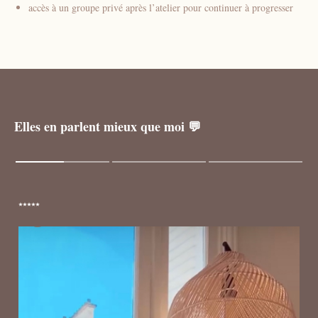
accès à un groupe privé après l’atelier pour continuer à progresser
Elles en parlent mieux que moi 💬
⭑⭑⭑⭑⭑